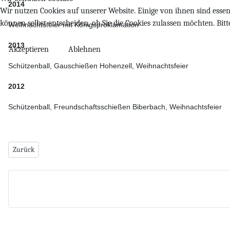
2014
Wir nutzen Cookies auf unserer Website. Einige von ihnen sind essenz
können selbst entscheiden, ob Sie die Cookies zulassen möchten. Bit
Weihnachtsfeier mit Königsproklamation
2013
Akzeptieren
Ablehnen
Schützenball, Gauschießen Hohenzell, Weihnachtsfeier
2012
Schützenball, Freundschaftsschießen Biberbach, Weihnachtsfeier
Vorheriger Beitrag: Datenschutz
Zurück