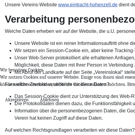
Unsere Vereins-Website
www.eintracht-hohenzell.de
dient de
Verarbeitung personenbezo
Welche Daten erheben wir auf der Website, die u.U. person
Unsere Website ist ein reiner Informationsauftritt ohne 
Wir setzen ein Session-Cookie ein, aber keine Tracking-
Unser Web-Server protokolliert alle erhaltenen Anfragen
Möglichkeit, diese Daten mit Ihrer Person in Verbindung 
Wir benutzen Cookies
Mit Abruf der Landkarte auf der Seite „Vereinslokal“ ste
Wir nutzen Cookies auf unserer Website. Einige von ihnen sind essenz
Für welche Zwecke verarbeiten wir diese Daten?
können selbst entscheiden, ob Sie die Cookies zulassen möchten. Bit
Das Session-Cookie dient zur Unterstützung des Web-R
Akzeptieren
Ablehnen
Die Protokolldaten dienen dazu, die Funktionsfähigkeit 
Information über die personenbezogenen Daten, die Goo
Verein hat keinen Zugriff auf diese Daten.
Auf welchen Rechtsgrundlagen verarbeiten wir diese Daten?